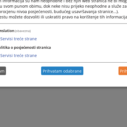
h informacija su nam neophodne i bez njih web stranica ne bi mog
i u svom punom obimu, dok neke nisu prijeko neophodne a služe z
 procjenu nivoa posjećenosti, budućeg usavršavanja stranice...).
tu možete dozvoliti ili uskratiti pravo na korištenje tih informacija
nslation
(obavezna)
Servisi treće strane
litika o posjećenosti stranica
Servisi treće strane
tam
Prihvatam odabrane
Pri