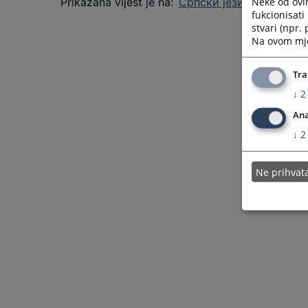
Neke od ovi
Prikazana vijest je na
:
Српски језик
fukcionisat
stvari (npr.
Na ovom mjes
Tra
↓
2
Ana
↓
2
Ne prihva