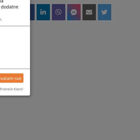
la
a dodatne
.
hvatam sve
Pokreće Klaro!