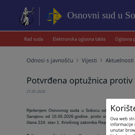
Osnovni sud u S
Rad suda
Elektronska oglasna tabla
Oglasna 
Odnosi s javnošću
Vijesti
Aktuelnosti
Potvrđena optužnica protiv 
27.05.2026.
Korišt
Rješenjem Osnovnog suda u Sokocu od 26.05.2026.godi
Sarajevu od 15.05.2026.godine, protiv osumnjičenog I.
Ova web stra
člana 224. stav 1. Krivičnog zakonika Republike Srpske.
informacije 
unutar brows