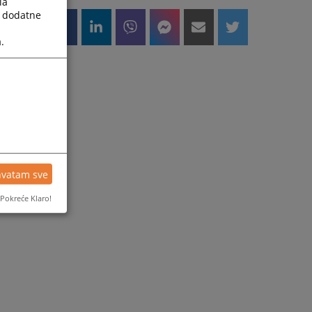
la
a dodatne
.
hvatam sve
Pokreće Klaro!