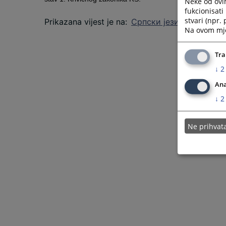
Neke od ovi
fukcionisat
stvari (npr.
Prikazana vijest je na
:
Српски језик
Na ovom mjes
Tra
↓
2
Ana
↓
2
Ne prihva