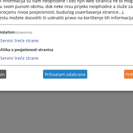
h informacija su nam neophodne i bez njih web stranica ne bi mog
i u svom punom obimu, dok neke nisu prijeko neophodne a služe z
 procjenu nivoa posjećenosti, budućeg usavršavanja stranice...).
tu možete dozvoliti ili uskratiti pravo na korištenje tih informacija
nslation
(obavezna)
Servisi treće strane
litika o posjećenosti stranica
Servisi treće strane
tam
Prihvatam odabrane
Pri