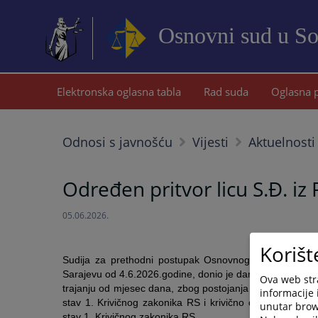
Osnovni sud u S
Elektronska oglasna tabla
Rad suda
Oglasna 
Odnosi s javnošću
Vijesti
Aktuelnosti
Određen pritvor licu S.Đ. iz 
05.06.2026.
Korišt
Sudija za prethodni postupak Osnovnog suda u Sokocu
Sarajevu od 4.6.2026.godine, donio je dana 5.6.2026.god
Ova web stra
trajanju od mjesec dana, zbog postojanja osnovane sumnj
informacije 
stav 1. Krivičnog zakonika RS i krivično djelo Nedozvolj
unutar brows
stav 1. Krivičnog zakonika RS.