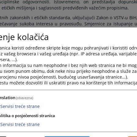
ciplinske odgovornosti. Istovremeno, on predstavlja dopunsk
tičkih mišljenja i saglasnosti predviđenih važećim propisima.
tnih zakonskih i etičkih standarda, uključujući Zakon o VSTV-u BiH
prečavanje sukoba interesa u pravosuđu, Smjernice za istupanje 
tručne i edukativne materijale od značaja za pravosuđe.
enje kolačića
vjerljivog savjetovanja u pravosuđu Bosne i Hercegovine, izabran
ocima pravosudnih funkcija u pitanjima etike i integriteta.
nica koristi određene skripte koje mogu pohranjivati i koristiti od
iz vašeg browsera i vašeg uređaja (npr. IP adresa uređaja, varijable 
era, ...).
og približavanja pravosudnoj zajednici, VSTV BiH je, u saradnji 
h informacija su nam neophodne i bez njih web stranica ne bi mog
terijal kojim se predstavlja svrha, značaj i način funkcionisanj
i u svom punom obimu, dok neke nisu prijeko neophodne a služe z
 procjenu nivoa posjećenosti, budućeg usavršavanja stranice...).
tu možete dozvoliti ili uskratiti pravo na korištenje tih informacija
nslation
(obavezna)
Servisi treće strane
litika o posjećenosti stranica
Servisi treće strane