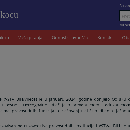
Bosan
okocu
Idi
na
Napre
sadržaj
ploča
Vaša pitanja
Odnosi s javnošću
Kontakt
Oba
ne (VSTV BiH/Vijeće) je u januaru 2024. godine donijelo Odluku 
uđu Bosne i Hercegovine. Riječ je o preventivnom i edukativno
ma pravosudnih funkcija u rješavanju etičkih dilema, jačanj
nezavisan od rukovodstva pravosudnih institucija i VSTV-a BiH, te 