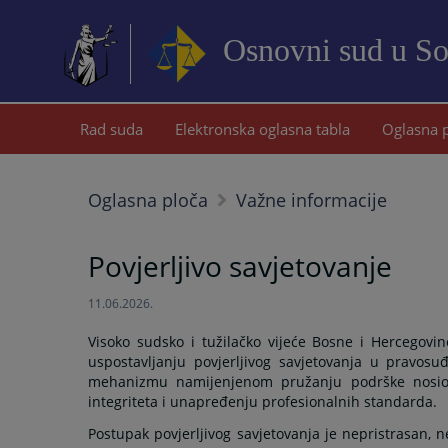
Osnovni sud u S
Rad suda
Elektronska oglasna tabla
Oglasna 
Oglasna ploča
Važne informacije
Povjerljivo savjetovanje
11.06.2026.
Visoko sudsko i tužilačko vijeće Bosne i Hercegovi
uspostavljanju povjerljivog savjetovanja u pravos
mehanizmu namijenjenom pružanju podrške nosioci
integriteta i unapređenju profesionalnih standarda.
Postupak povjerljivog savjetovanja je nepristrasan, 