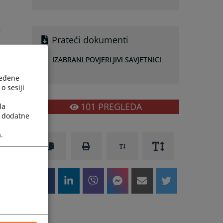
i
,
Prateći dokumenti
u
IZABRANI POVJERLJIVI SAVJETNICI
o
ređene
o sesiji
s
101
PREGLEDA
la
a
a dodatne
.