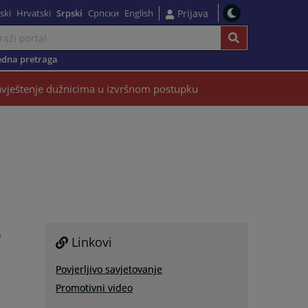
ski
Hrvatski
Srpski
Српски
English
Prijava
dna pretraga
vještenje dužnicima u izvršnom postupku
o
Linkovi
m
u
Povjerljivo savjetovanje
Promotivni video
u