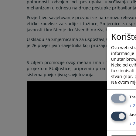
potpunosti odvojen od postupaka utvrđivanja dis
mehanizam u odnosu na druge postupke pribavljanja e
Povjerljivo savjetovanje provodi se na osnovu relevan
etičke kodekse za sudije i tužioce, Smjernice za s
javnosti i korištenje društvenih mreža, kao i druge s
Korišt
U skladu sa Smjernicama za uspostavljanje sistema po
je 26 povjerljivih savjetnika koji pružaju podršku nosi
Ova web stra
informacije 
unutar brows
S ciljem promocije ovog mehanizma i njegovog dodatn
Neke od ovi
projektom EU4Justice, pripremio promotivni video ma
fukcionisat
sistema povjerljivog savjetovanja.
stvari (npr.
Na ovom mjes
Tra
↓
2
Ana
↓
2