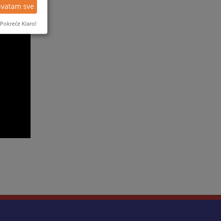
hvatam sve
Pokreće Klaro!