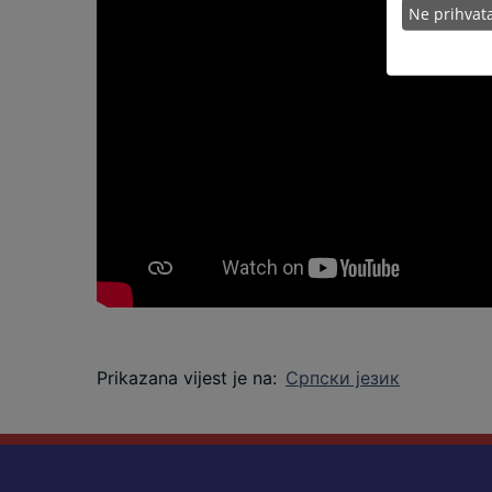
Ne prihva
Prikazana vijest je na
:
Српски језик