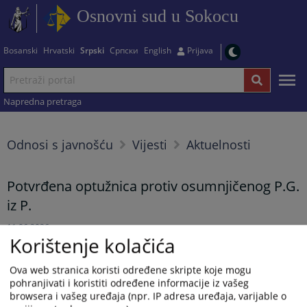
Osnovni sud u Sokocu
Bosanski
Hrvatski
Srpski
Српски
English
Prijava
Napredna pretraga
Odnosi s javnošću
Vijesti
Aktuelnosti
Potvrđena optužnica protiv osumnjičenog P.G.
iz P.
11.06.2026.
Korištenje kolačića
Rješenjem Osnovnog suda u Sokocu od 9.6.2026.godine,
Ova web stranica koristi određene skripte koje mogu
potvrđena je optužnica Okružnog javnog tužilaštva u Istočnom
pohranjivati i koristiti određene informacije iz vašeg
Sarajevu od 26.5.2026.godine, protiv osumnjičenog P.G. iz P., zbog
browsera i vašeg uređaja (npr. IP adresa uređaja, varijable o