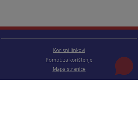
Korisni linkovi
Pomoć za korištenje
Mapa stranice
Redizajn web stranice je finansirala Evropska unija. Za njen sadržaj isključivo je odgovorno
Visoko sudsko i tužilačko vijeće BiH i ona ne odražava nužno stavove Evropske unije.