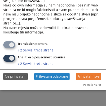
osnovane sumnje da je počinio
krivično
djelo Šumska krađa iz
sesiji unutar browsera, ...).
Neke od ovih informacija su nam neophodne i bez njih web
člana 224a. stav 1. Krivičnog zakonika Republike Srpske.
stranica ne bi mogla fukcionisati u svom punom obimu, dok
neke nisu prijeko neophodne a služe za dodatne stvari (npr.
Prikazana vijest je na
:
Српски језик
procjenu nivoa posjećenosti, budućeg usavršavanja
68
PREGLEDA
stranice...).
Na ovom mjestu možete dozvoliti ili uskratiti pravo na
korištenje tih informacija.
Translation
(obavezna)
↓
2
Servisi treće strane
Analitika o posjećenosti stranica
↓
2
Servisi treće strane
Ne prihvatam
Prihvatam odabrane
Prihvatam sve
Pokreće Klaro!