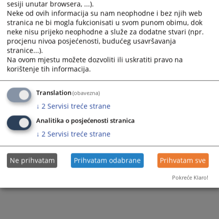
osnovane sumnje da je počinio
krivično
djelo Nedozvoljena
sesiji unutar browsera, ...).
proizvodnja i promet oružja i eksplozivnih materija iz člana 361.
Neke od ovih informacija su nam neophodne i bez njih web
stav 1. Krivičnog zakonika Republike Srpske.
stranica ne bi mogla fukcionisati u svom punom obimu, dok
neke nisu prijeko neophodne a služe za dodatne stvari (npr.
Prikazana vijest je na
:
Српски језик
procjenu nivoa posjećenosti, budućeg usavršavanja
stranice...).
84
PREGLEDA
Na ovom mjestu možete dozvoliti ili uskratiti pravo na
korištenje tih informacija.
Translation
(obavezna)
↓
2
Servisi treće strane
Analitika o posjećenosti stranica
↓
2
Servisi treće strane
Ne prihvatam
Prihvatam odabrane
Prihvatam sve
Pokreće Klaro!