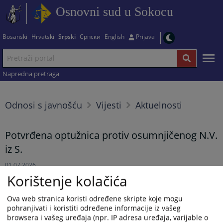
Osnovni sud u Sokocu
Bosanski
Hrvatski
Srpski
Српски
English
Prijava
Napredna pretraga
Odnosi s javnošću
Vijesti
Aktuelnosti
Potvrđena optužnica protiv osumnjičenog N.V.
iz S.
01.07.2026.
Korištenje kolačića
Rješenjem Osnovnog suda u Sokocu od 22.6.2026.godine,
Ova web stranica koristi određene skripte koje mogu
potvrđena je optužnica Okružnog javnog tužilaštva u Istočnom
pohranjivati i koristiti određene informacije iz vašeg
Sarajevu od 10.6.2026.godine, protiv osumnjičenog N.V. iz S., zbog
browsera i vašeg uređaja (npr. IP adresa uređaja, varijable o