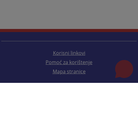
Korisni linkovi
Pomoć za korištenje
Mapa stranice
Redizajn web stranice je finansirala Evropska unija. Za njen sadržaj isključivo je odgovorno
Visoko sudsko i tužilačko vijeće BiH i ona ne odražava nužno stavove Evropske unije.