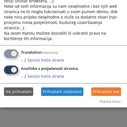
sesiji unutar browsera, ...).
Neke od ovih informacija su nam neophodne i bez njih web
stranica ne bi mogla fukcionisati u svom punom obimu, dok
neke nisu prijeko neophodne a služe za dodatne stvari (npr.
Prikazana vijest je na
:
Srpski jezik
procjenu nivoa posjećenosti, budućeg usavršavanja
5765
PREGLEDA
stranice...).
Na ovom mjestu možete dozvoliti ili uskratiti pravo na
korištenje tih informacija.
Translation
(obavezna)
↓
2
Servisi treće strane
Analitika o posjećenosti stranica
↓
2
Servisi treće strane
Ne prihvatam
Prihvatam odabrane
Prihvatam sve
Pokreće Klaro!