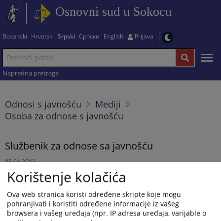
Osnovni sud u Sokocu
Bosanski
Hrvatski
Srpski
Српски
English
Prijava
Napredna pretraga
Odnosi s javnošću
Mediji
Osoba za odnose s javnošću
Službenik za odnose sa javnošću
03.04.2012.
Korištenje kolačića
Službenik za odnose sa javnošću: Dragana Mačar
Kontakt telefon: 057 448 113
Ova web stranica koristi određene skripte koje mogu
email:
dragana.macar@pravosudje.ba
pohranjivati i koristiti određene informacije iz vašeg
browsera i vašeg uređaja (npr. IP adresa uređaja, varijable o